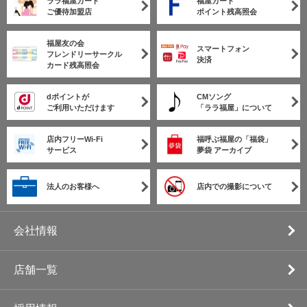
ララ福屋カード
福屋カード
ご優待加盟店
ポイント残高照会
福屋友の会
スマートフォン
フレンドリーサークル
決済
カード残高照会
dポイントが
CMソング
ご利用いただけます
「ララ福屋」について
店内フリーWi-Fi
福呼ぶ福屋の「福袋」
サービス
夢袋 アーカイブ
法人のお客様へ
店内での撮影について
会社情報
店舗一覧