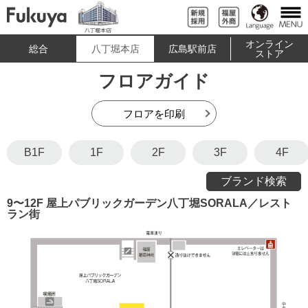
オンライン
総合
八丁堀本店
広島駅前店
ストア
フロアガイド
フロアを印刷
B1F
1F
2F
3F
4F
ブランド検索
9〜12F 屋上パブリックガーデン八丁堀SORALA／レスト
ラン街