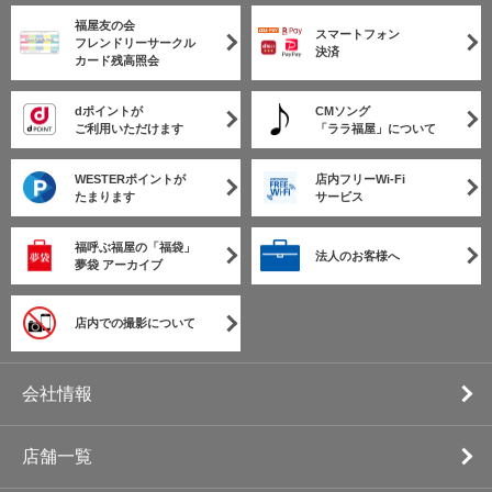
福屋友の会
スマートフォン
フレンドリーサークル
決済
カード残高照会
dポイントが
CMソング
ご利用いただけます
「ララ福屋」について
WESTERポイントが
店内フリーWi-Fi
たまります
サービス
福呼ぶ福屋の「福袋」
法人のお客様へ
夢袋 アーカイブ
店内での撮影について
会社情報
店舗一覧