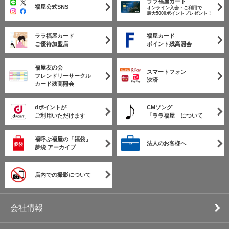
ララ福屋カード
福屋公式SNS
オンライン入会・ご利用で
最大5000ポイントプレゼント！
ララ福屋カード
福屋カード
ご優待加盟店
ポイント残高照会
福屋友の会
スマートフォン
フレンドリーサークル
決済
カード残高照会
dポイントが
CMソング
ご利用いただけます
「ララ福屋」について
福呼ぶ福屋の「福袋」
法人のお客様へ
夢袋 アーカイブ
店内での撮影について
会社情報