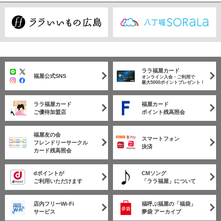
ララ福屋カード
福屋公式SNS
オンライン入会・ご利用で
最大5000ポイントプレゼント！
ララ福屋カード
福屋カード
ご優待加盟店
ポイント残高照会
福屋友の会
スマートフォン
フレンドリーサークル
決済
カード残高照会
dポイントが
CMソング
ご利用いただけます
「ララ福屋」について
店内フリーWi-Fi
福呼ぶ福屋の「福袋」
サービス
夢袋 アーカイブ