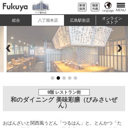
オンライン
総合
八丁堀本店
広島駅前店
ストア
9階 レストラン街
和のダイニング 美味彩膳（びみさいぜ
ん）
おばんざいと関西風うどん「つるはん」と、とんかつ「た