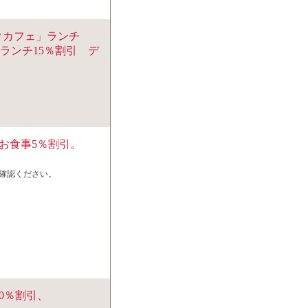
クカフェ」ランチ
」ランチ15％割引 デ
お食事5％割引。
確認ください。
0％割引、