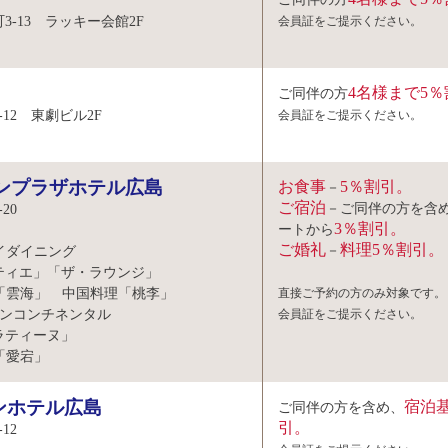
3-13 ラッキー会館2F
会員証をご提示ください。
4名様まで5
ご同伴の方
12 東劇ビル2F
会員証をご提示ください。
ウンプラザホテル広島
お食事
5％割引。
－
ご宿泊
－ご同伴の方を含
20
3％割引。
ートから
ご婚礼
料理5％割引。
－
イダイニング
エ」「ザ・ラウンジ」
「雲海」 中国料理「桃李」
直接ご予約の方のみ対象です。
アンコンチネンタル
会員証をご提示ください。
ティーヌ」
「愛宕」
ンホテル広島
宿泊基
ご同伴の方を含め、
引。
12