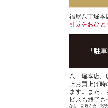
福屋八丁堀本
引券をおひと
「駐車
八丁堀本店、
上お買上げ時
ます。また、
ビスも終了さ
なお、新規入会・継続