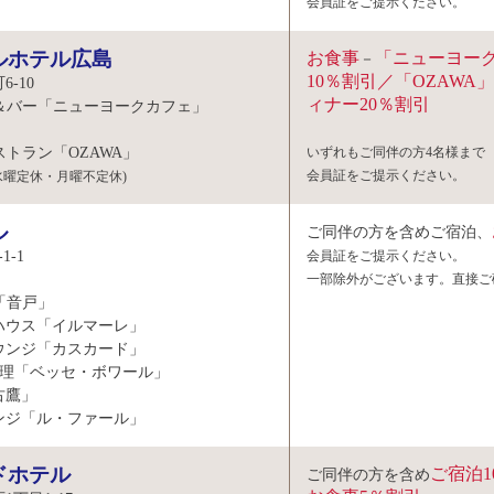
会員証をご提示ください。
ルホテル広島
お食事
「ニューヨー
－
10％割引／「OZAWA
-10
ィナー20％割引
ラン＆バー「ニューヨークカフェ」
レストラン「OZAWA」
いずれもご同伴の方4名様まで
会員証をご提示ください。
水曜定休・月曜不定休)
ル
ご同伴の方を含めご宿泊、
1-1
会員証をご提示ください。
一部除外がございます。直接ご
「音戸」
ス「イルマーレ」
ジ「カスカード」
料理「ベッセ・ボワール」
鷹」
「ル・ファール」
ドホテル
ご宿泊1
ご同伴の方を含め