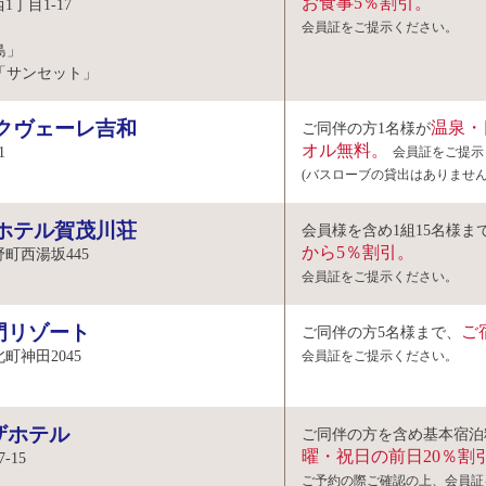
お食事5％割引。
丁目1-17
会員証をご提示ください。
島」
「サンセット」
 クヴェーレ吉和
温泉・
ご同伴の方1名様が
オル無料。
1
会員証をご提示
(バスローブの貸出はありません
 ホテル賀茂川荘
会員様を含め1組15名様ま
から5％割引。
町西湯坂445
会員証をご提示ください。
門リゾート
ご
ご同伴の方5名様まで、
町神田2045
会員証をご提示ください。
ザホテル
ご同伴の方を含め基本宿泊
曜・祝日の前日20％割
-15
ご予約の際ご確認の上、会員証