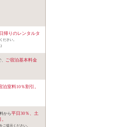
日帰りのレンタルタ
ください。
)
ご宿泊基本料金
で、
宿泊室料10％割引。
平日30％、土
料から
引。
をご提示ください。