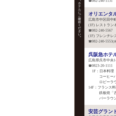
☎082-240-1131
オリエンタ
広島市中区田中町6
(1F) レスト
☎082-240-5567
(1F) フレンチ
☎082-240-5553
(
呉阪急ホテ
広島県呉市中央1-
☎0823-20-1111
1F：日本料理
コーヒーハウ
ロビーラウン
14F：フランス
鉄板焼「古
バーラウンジ
安芸グラン