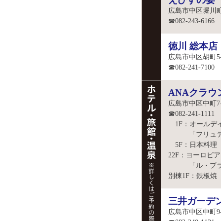
広島市中区堀川町
☎082-243-6166
徳川 総本店
広島市中区胡町5-
☎082-241-7100
ANAクラ
広島市中区中町7-
☎082-241-1111
1F：オールデ
「フリュティ
5F：日本料理
22F：ヨーロピ
「ル・プラ
別棟1F：鉄板焼
三井ガーデ
広島市中区中町9-